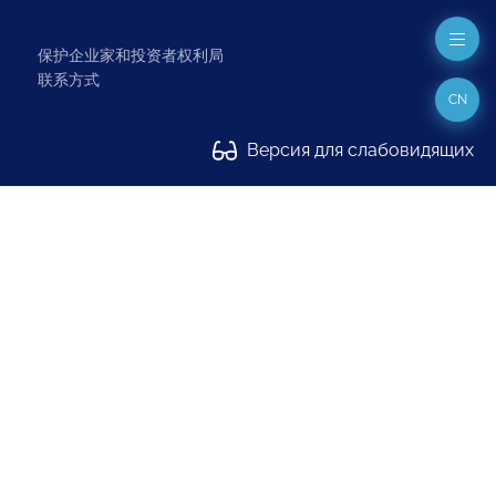
保护企业家和投资者权利局
联系方式
CN
Версия для слабовидящих