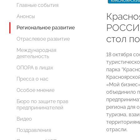
КРАСНОЯРСКИЙ
Главные события
Красно
Анонсы
РОССИИ
Региональное развитие
стол п
Отраслевое развитие
Международная
18 октября со
деятельность
туристическо
ОПОРА в лицах
парка “Красн
Красноярско
Пресса о нас
«Мой бизнес»
Особое мнение
объединило п
предпринимат
Бюро по защите прав
региона для 
предпринимателей
туризма, вза
Видео
территориям
отрасли.
Поздравления