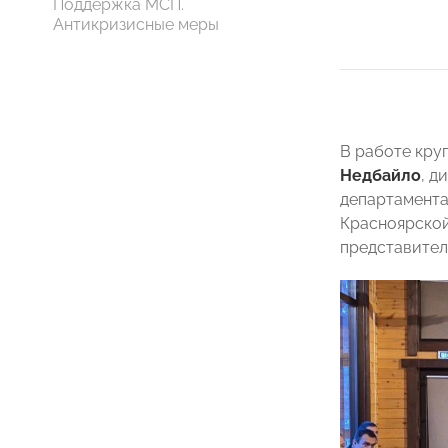
Поддержка МСП.
Антикризисные меры
В работе кру
Недбайло
, д
департамента
Красноярск
представител