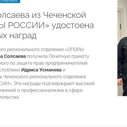
СПУБЛИКА
олсаева из Чеченской
Ы РОССИИ» удостоена
ых наград
ого регионального отделения «ОПОРЫ
ва Солсаева
получила Почетную грамоту
ого по защите прав предпринимателей
еспублики
Идриса Усманова
и
ь Чеченского регионального отделения
ИИ». Эти награды подтверждают высокий
ижений и профессионализма в сфере
ельства.