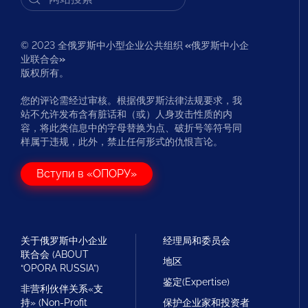
© 2023 全俄罗斯中小型企业公共组织
«
俄罗斯中小企
业联合会
»
版权所有。
您的评论需经过审核。根据俄罗斯法律法规要求，我
站不允许发布含有脏话和（或）人身攻击性质的内
容，将此类信息中的字母替换为点、破折号等符号同
样属于违规，此外，禁止任何形式的仇恨言论。
Вступи в «ОПОРУ»
关于俄罗斯中小企业
经理局和委员会
联合会 (ABOUT
地区
“OPORA RUSSIA”)
鉴定(Expertise)
非营利伙伴关系«支
持» (Non-Profit
保护企业家和投资者