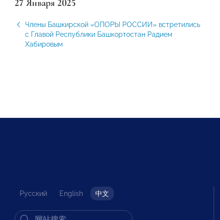
27 Января 2025
Члены Башкирской «ОПОРЫ РОССИИ» встретились
с Главой Республики Башкортостан Радием
Хабировым
Русский
English
中文