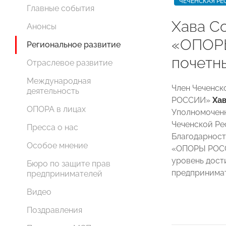
ЧЕЧЕНСКАЯ РЕ
Главные события
Хава С
Анонсы
«ОПОР
Региональное развитие
почетн
Отраслевое развитие
Международная
Член Чеченск
деятельность
РОССИИ»
Ха
ОПОРА в лицах
Уполномоченн
Чеченской Р
Пресса о нас
Благодарност
Особое мнение
«ОПОРЫ РОСС
уровень дост
Бюро по защите прав
предпринимат
предпринимателей
Видео
Поздравления