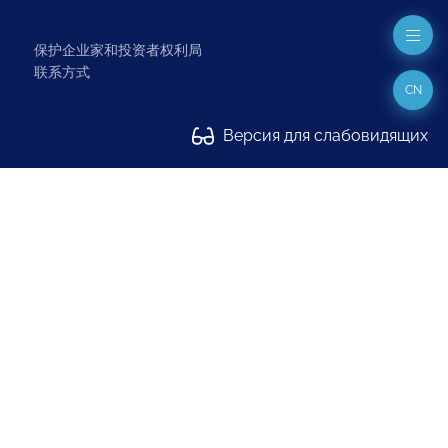
保护企业家和投资者权利局
联系方式
CN
Версия для слабовидящих