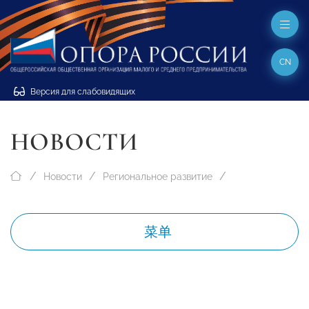
CN
Версия для слабовидящих
НОВОСТИ
Новости
Региональное развитие
菜单