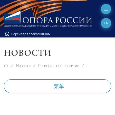
CN
Версия для слабовидящих
НОВОСТИ
Новости
Региональное развитие
菜单