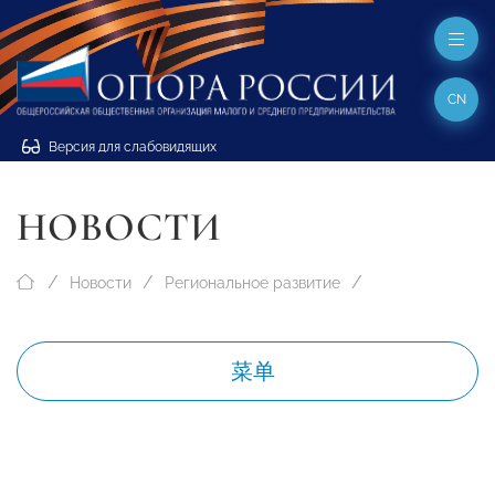
CN
Версия для слабовидящих
НОВОСТИ
Новости
Региональное развитие
菜单