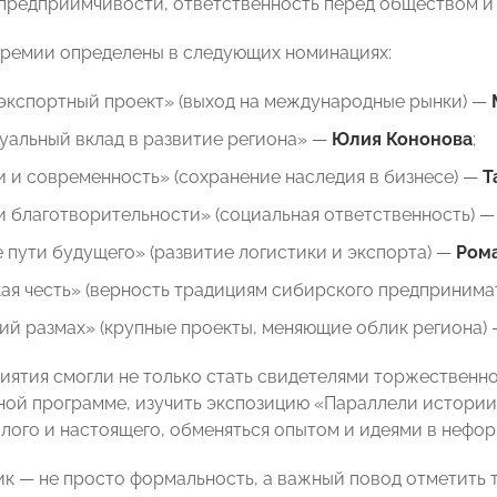
 предприимчивости, ответственность перед обществом и
ремии определены в следующих номинациях:
экспортный проект» (выход на международные рынки) —
уальный вклад в развитие региона» —
Юлия Кононова
;
 и современность» (сохранение наследия в бизнесе) —
Т
 благотворительности» (социальная ответственность) 
 пути будущего» (развитие логистики и экспорта) —
Ром
ая честь» (верность традициям сибирского предпринима
ий размах» (крупные проекты, меняющие облик региона)
иятия смогли не только стать свидетелями торжественно
ной программе, изучить экспозицию «Параллели истории
лого и настоящего, обменяться опытом и идеями в нефо
ик — не просто формальность, а важный повод отметить т