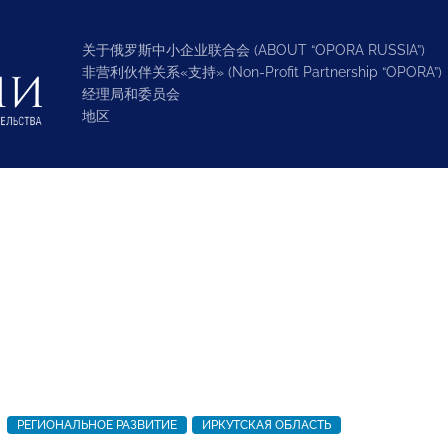
关于俄罗斯中小企业联合会 (ABOUT “OPORA RUSSIA”)
非营利伙伴关系«支持» (Non-Profit Partnership “OPORA”)
经理局和委员会
地区
РЕГИОНАЛЬНОЕ РАЗВИТИЕ
ИРКУТСКАЯ ОБЛАСТЬ