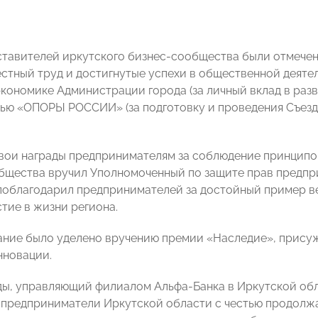
ставителей иркутского бизнес-сообщества были отмече
естный труд и достигнутые успехи в общественной деяте
экономике Администрации города (за личный вклад в раз
ью «ОПОРЫ РОССИИ» (за подготовку и проведения Съез
свои награды предпринимателям за соблюдение принципо
бщества вручил Уполномоченный по защите прав предп
 поблагодарил предпринимателей за достойный пример ве
тие в жизни региона.
ние было уделено вручению премии «Наследие», прису
нновации.
ды, управляющий филиалом Альфа-Банка в Иркутской об
предприниматели Иркутской области с честью продолжа