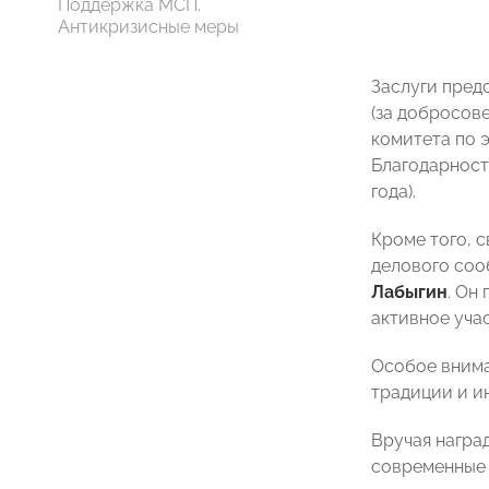
Поддержка МСП.
Антикризисные меры
Заслуги пред
(за добросов
комитета по 
Благодарност
года).
Кроме того, 
делового соо
Лабыгин
. Он
активное учас
Особое внима
традиции и и
Вручая награ
современные 