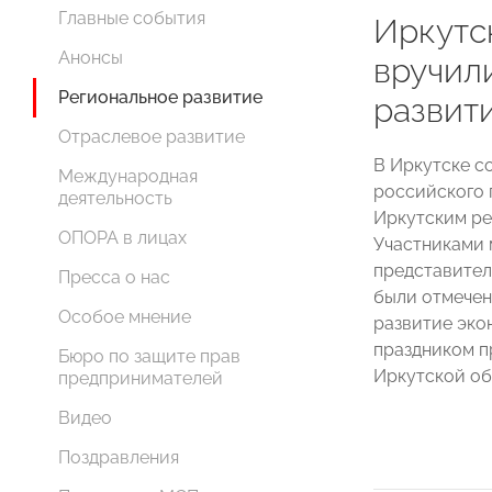
Главные события
Иркутс
Анонсы
вручили
Региональное развитие
развит
Отраслевое развитие
В Иркутске с
Международная
российского 
деятельность
Иркутским р
ОПОРА в лицах
Участниками 
представител
Пресса о нас
были отмечен
Особое мнение
развитие эко
праздником п
Бюро по защите прав
Иркутской о
предпринимателей
Видео
Поздравления