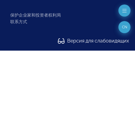
保护企业家和投资者权利局
联系方式
CN
Версия для слабовидящих