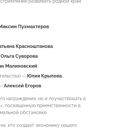
 стремление развивать родной край.
Максим Пухмахтеров
;
атьяна Красноштанова
;
—
Ольга Суворова
;
ан Малиновский
;
тельства) —
Юлия Крылова
;
 —
Алексей Егоров
.
го награждения, но и поучаствовать в
», посвященную преемственности в
рмальной обстановке.
ех, кто создает экономику нашего