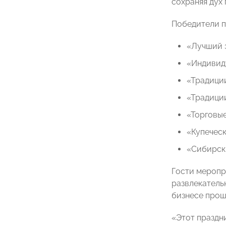
сохраняя дух
Победители п
«Лучший 
«Индивид
«Традиции
«Традиции
«Торговые
«Купеческ
«Сибирск
Гости меропр
развлекатель
бизнесе прош
«Этот праздн