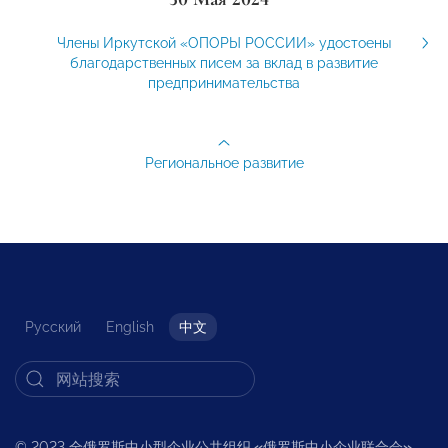
Члены Иркутской «ОПОРЫ РОССИИ» удостоены
благодарственных писем за вклад в развитие
предпринимательства
Региональное развитие
Русский
English
中文
© 2023 全俄罗斯中小型企业公共组织
«
俄罗斯中小企业联合会
»