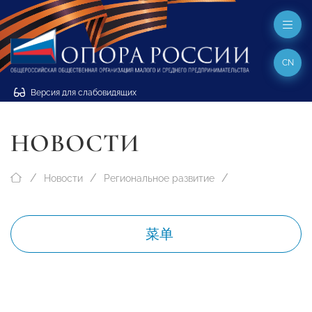
CN
Версия для слабовидящих
НОВОСТИ
Новости
Региональное развитие
菜单