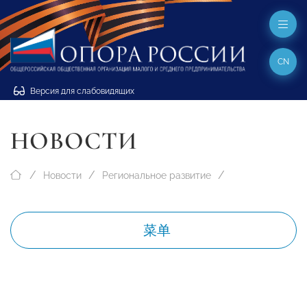
CN
Версия для слабовидящих
НОВОСТИ
Новости
Региональное развитие
菜单