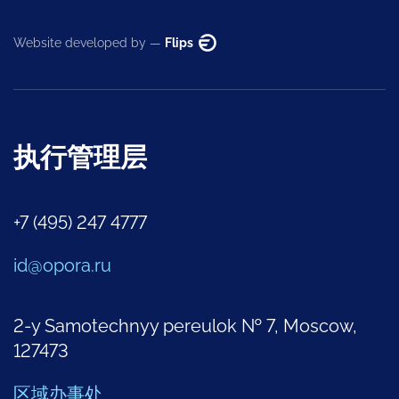
Website developed by —
Flips
执行管理层
+7 (495) 247 4777
id@opora.ru
2-y Samotechnyy pereulok № 7, Moscow,
127473
区域办事处