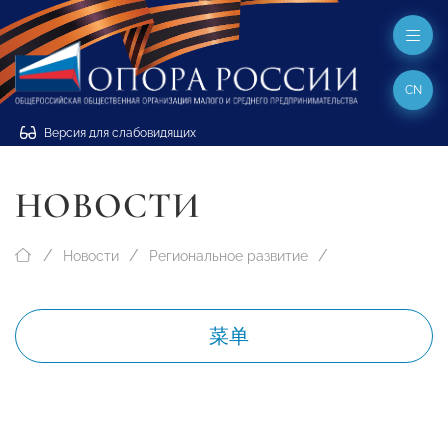
CN
Версия для слабовидящих
НОВОСТИ
Новости
Региональное развитие
菜单