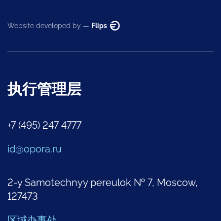
Website developed by —
Flips
执行管理层
+7 (495) 247 4777
id@opora.ru
2-y Samotechnyy pereulok № 7, Moscow,
127473
区域办事处