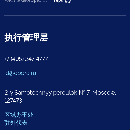
Website developed by —
Flips
执行管理层
+7 (495) 247 4777
id@opora.ru
2-y Samotechnyy pereulok № 7, Moscow,
127473
区域办事处
驻外代表