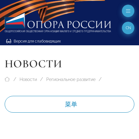
CN
Версия для слабовидящих
НОВОСТИ
Новости
Региональное развитие
菜单