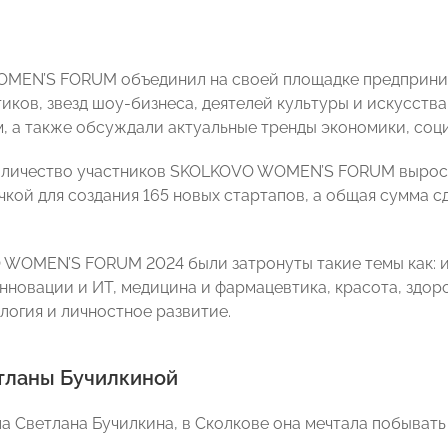
MEN’S FORUM объединил на своей площадке предприним
тиков, звезд шоу-бизнеса, деятелей культуры и искусств
, а также обсуждали актуальные тренды экономики, соц
количество участников SKOLKOVO WOMEN’S FORUM выросл
кой для создания 165 новых стартапов, а общая сумма сд
WOMEN’S FORUM 2024 были затронуты такие темы как: и
нновации и ИТ, медицина и фармацевтика, красота, здоро
логия и личностное развитие.
тланы Бучилкиной
а Светлана Бучилкина, в Сколкове она мечтала побывать 