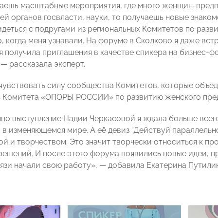
аешь масштабные мероприятия, где много женщин-предп
ей органов госвласти, науки, то получаешь новые знако
идеться с подругами из региональных Комитетов по раз
, когда меня узнавали. На форуме в Сколково я даже встр
я получила приглашения в качестве спикера на бизнес-ф
 — рассказала эксперт.
чувствовать силу сообщества Комитетов, которые объ
 Комитета «ОПОРЫ РОССИИ» по развитию женского пред
нно выступление Надии Черкасовой я ждала больше всего
 в изменяющемся мире. А её девиз “Действуй параллельн
ой и творчеством. Это значит творчески относиться к пр
решений. И после этого форума появились новые идеи, пр
язи начали свою работу», — добавила Екатерина Путилин