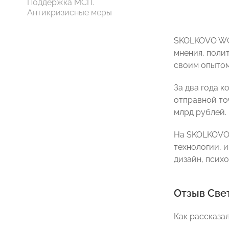
Поддержка МСП.
Антикризисные меры
SKOLKOVO WO
мнения, поли
своим опытом
За два года 
отправной точ
млрд рублей.
На SKOLKOVO 
технологии, и
дизайн, психо
Отзыв Све
Как рассказал