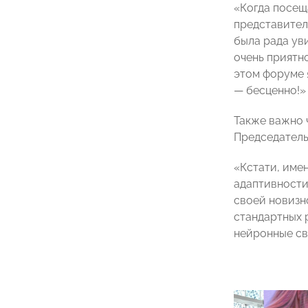
«Когда посещ
представител
была рада ув
очень приятно
этом форуме 
— бесценно!»
Также важно 
Председатель
«Кстати, име
адаптивности
своей новизн
стандартных 
нейронные св