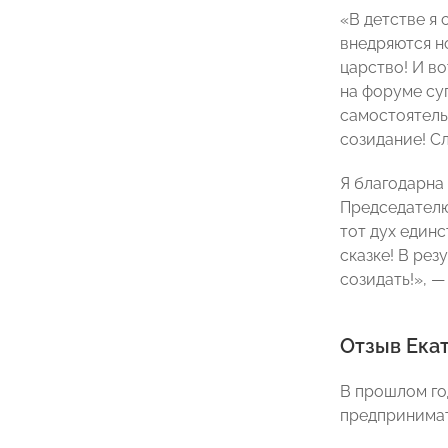
«В детстве я
внедряются н
царство! И во
на форуме су
самостоятель
созидание! С
Я благодарна
Председател
тот дух единс
сказке! В рез
созидать!», 
Отзыв Ека
В прошлом го
предпринимат