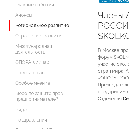
АСТРАХАНСКАЯ
Главные события
Члены 
Анонсы
РОССИ
Региональное развитие
SKOLK
Отраслевое развитие
Международная
В Москве про
деятельность
форум SKOLK
ОПОРА в лицах
участие около
стран мира. 
Пресса о нас
«ОПОРЫ РОСС
Особое мнение
Председатель
предпринима
Бюро по защите прав
Отделения
Св
предпринимателей
Видео
Поздравления