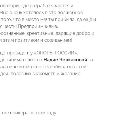
новаторы, где разрабатываются и
Мне очень хотелось в это волшебное
о того, что в место мечты прибыла, да ещё и
я честь! Предприимчивые,
осознанные, креативные, дарящие добро и
ся этим позитивом и созиданием!
 Вице-президенту «ОПОРЫ РОССИИ»,
едпринимательства
Надие Черкасовой
за
 дала мне возможность побывать в этой
идей, полезных знакомств и желание
тве спикера, в этом году