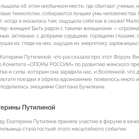
 слышала об этом необычном месте, где обитают ученые, 
овые технологии, собираются лучшие умы человечества. 
т, когда я оказалась там, ощущала себя как в сказке! Мал
пер-женщин! Быть рядом с такими женщинами — огромна
ные, активные, с добрыми сердцами, горящими глазами, 
лушая их, глядя на них, ощущая их энергетику заряжаешь
 Катерине Путилиной, что рассказала про этот Форум,
ю Комитета «ОПОРЫ РОССИИ» по развитию женского пр
тва и силы, которым она зарядила нас, и Вселенной, что
ультате поездки я обрела вдохновение, появилось много 
— поделилась эмоциями Светлана Бучилкина.
терины Путилиной
ду Екатерина Путилина приняла участие в форуме в качес
ельница стала гостьей этого масштабного события.