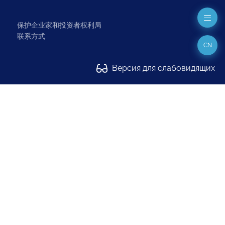
保护企业家和投资者权利局
联系方式
CN
Версия для слабовидящих