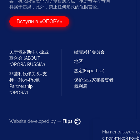
容，将此类信息中的字母替换为点、破折号等符号同
样属于违规，此外，禁止任何形式的仇恨言论。
Вступи в «ОПОРУ»
关于俄罗斯中小企业
经理局和委员会
联合会 (ABOUT
地区
“OPORA RUSSIA”)
鉴定(Expertise)
非营利伙伴关系«支
持» (Non-Profit
保护企业家和投资者
Partnership
权利局
“OPORA”)
Website developed by —
Flips
Мы используем co
с
политикой конф