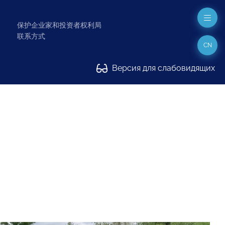
保护企业家和投资者权利局
联系方式
CN
Версия для слабовидящих