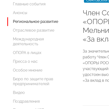
САРАТОВСКАЯ 
Главные события
Член С
Анонсы
«ОПОР
Региональное развитие
Мельни
Отраслевое развитие
«За вк
Международная
деятельность
За значитель
ОПОРА в лицах
работу Член 
Пресса о нас
«ОПОРЫ РО
участвующий 
Особое мнение
удостоен выс
Бюро по защите прав
«За вклад в 
предпринимателей
Видео
Поздравления