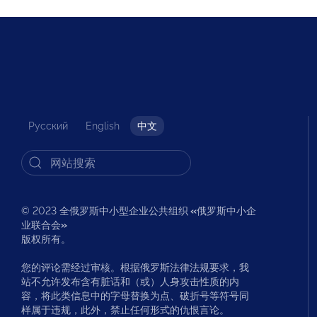
Русский
English
中文
© 2023 全俄罗斯中小型企业公共组织
«
俄罗斯中小企
业联合会
»
版权所有。
您的评论需经过审核。根据俄罗斯法律法规要求，我
站不允许发布含有脏话和（或）人身攻击性质的内
容，将此类信息中的字母替换为点、破折号等符号同
样属于违规，此外，禁止任何形式的仇恨言论。