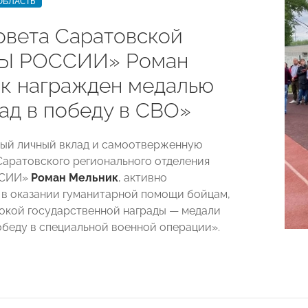
ОБЛАСТЬ
овета Саратовской
Ы РОССИИ» Роман
к награжден медалью
лад в победу в СВО»
ный личный вклад и самоотверженную
Саратовского регионального отделения
ССИИ»
Роман Мельник
, активно
в оказании гуманитарной помощи бойцам,
окой государственной награды — медали
победу в специальной военной операции».