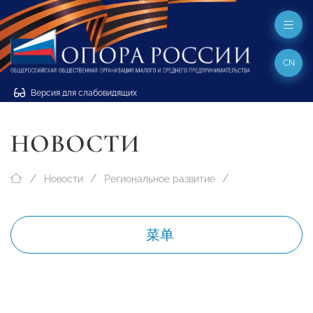
CN
Версия для слабовидящих
НОВОСТИ
Новости
Региональное развитие
菜单