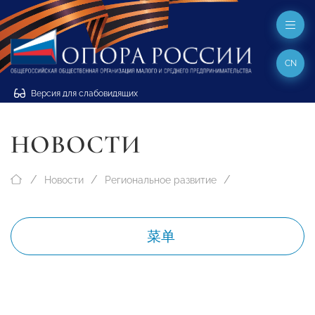
CN
Версия для слабовидящих
НОВОСТИ
Новости
Региональное развитие
菜单