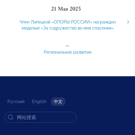
21 Мая 2025
Член Липецкой «ОПОРЫ РОССИИ» награжден
медалью «За содружество во имя спасения»
Региональное развитие
Русский
English
中文