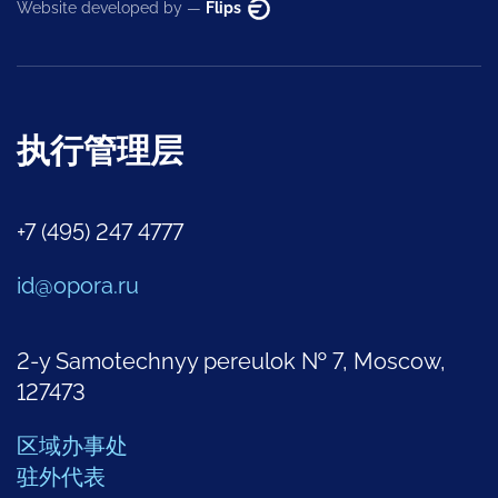
Website developed by —
Flips
执行管理层
+7 (495) 247 4777
id@opora.ru
2-y Samotechnyy pereulok № 7, Moscow,
127473
区域办事处
驻外代表