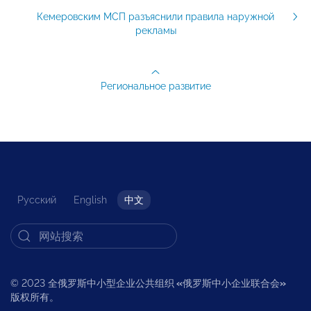
Кемеровским МСП разъяснили правила наружной
рекламы
Региональное развитие
Русский
English
中文
© 2023 全俄罗斯中小型企业公共组织
«
俄罗斯中小企业联合会
»
版权所有。