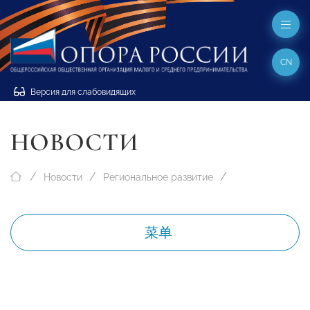
CN
Версия для слабовидящих
НОВОСТИ
Новости
Региональное развитие
菜单