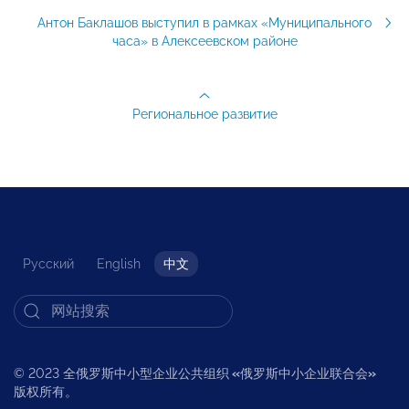
Антон Баклашов выступил в рамках «Муниципального
часа» в Алексеевском районе
Региональное развитие
Русский
English
中文
© 2023 全俄罗斯中小型企业公共组织
«
俄罗斯中小企业联合会
»
版权所有。