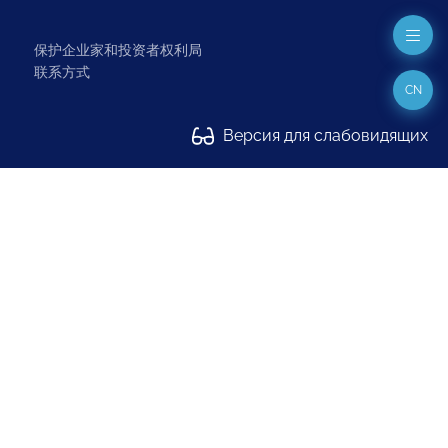
保护企业家和投资者权利局
联系方式
CN
Версия для слабовидящих