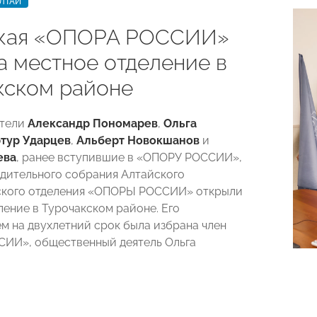
ЛТАЙ
кая «ОПОРА РОССИИ»
а местное отделение в
кском районе
тели
Александр Пономарев
,
Ольга
тур Ударцев
,
Альберт Новокшанов
и
ева
, ранее вступившие в «ОПОРУ РОССИИ»,
едительного собрания Алтайского
ского отделения «ОПОРЫ РОССИИ» открыли
ление в Турочакском районе. Его
м на двухлетний срок была избрана член
ИИ», общественный деятель Ольга