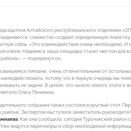
редседателя Алтайского республиканского отделения 
бъединяются, совместно создают определенную повестку,
атную связь. «Это взаимодействие очень необходимо. И 
ом ключе. Надеемся, наша площадка станет местом для 
 района», — подчеркнул он.
азвиваемся темпами, очень отличительными от остальных
заимодействовать, потому что в первую очередь мы пом
зовывать ее задачи. В целом, это начало нового этапа в
тметила Ольга Печенина.
едительного собрания также состоялся круглый стол. Пе
в районе. Экспертом выступила заместитель руководите
амнаева
. Как она сообщила, сегодня Турочакский район 
 Уже ведутся переговоры и сбор необходимой информац