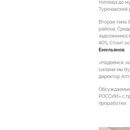
топлива до м
Турочакский 
Вторая тема 
района. Сред
задолженност
40%. Стоит о
Емельянов
.
«Надеемся, н
силами мы бу
директор Ал
Обсуждаемые 
РОССИИ» с пр
проработки.