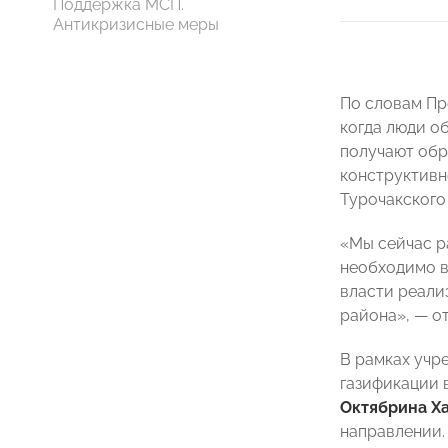
Поддержка МСП.
Антикризисные меры
По словам П
когда люди о
получают обр
конструктивн
Турочакского
«Мы сейчас р
необходимо в
власти реали
района», — о
В рамках учр
газификации 
Октябрина Х
направлении.