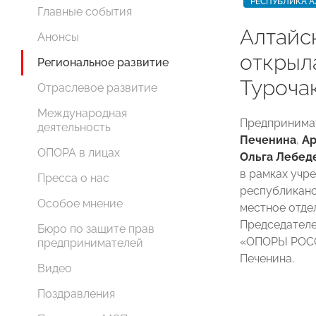
РЕСПУБЛИКА А
Главные события
Алтайс
Анонсы
открыл
Региональное развитие
Туроча
Отраслевое развитие
Международная
Предпринима
деятельность
Печенина
,
Ар
ОПОРА в лицах
Ольга Лебед
в рамках учр
Пресса о нас
республикан
Особое мнение
местное отде
Председателе
Бюро по защите прав
«ОПОРЫ РОСС
предпринимателей
Печенина.
Видео
Поздравления