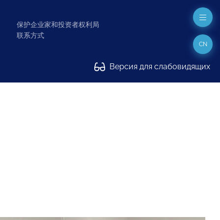
保护企业家和投资者权利局
联系方式
CN
Версия для слабовидящих