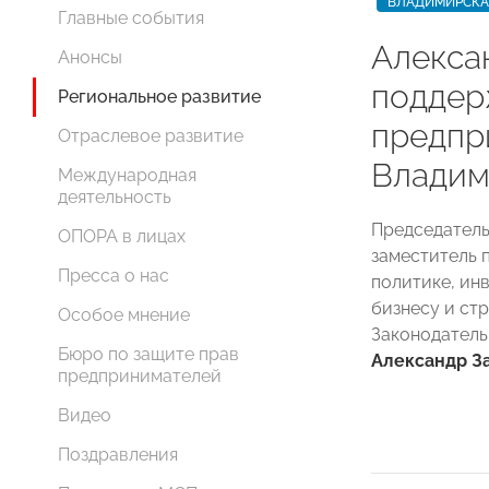
ВЛАДИМИРСКА
Главные события
Алекса
Анонсы
поддер
Региональное развитие
предпр
Отраслевое развитие
Владим
Международная
деятельность
Председател
ОПОРА в лицах
заместитель 
Пресса о нас
политике, ин
бизнесу и ст
Особое мнение
Законодатель
Бюро по защите прав
Александр З
предпринимателей
Видео
Поздравления