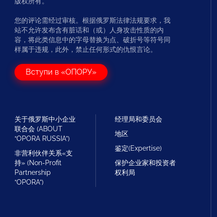
版权所有。
您的评论需经过审核。根据俄罗斯法律法规要求，我
站不允许发布含有脏话和（或）人身攻击性质的内
容，将此类信息中的字母替换为点、破折号等符号同
样属于违规，此外，禁止任何形式的仇恨言论。
Вступи в «ОПОРУ»
关于俄罗斯中小企业
经理局和委员会
联合会 (ABOUT
地区
“OPORA RUSSIA”)
鉴定(Expertise)
非营利伙伴关系«支
持» (Non-Profit
保护企业家和投资者
Partnership
权利局
“OPORA”)