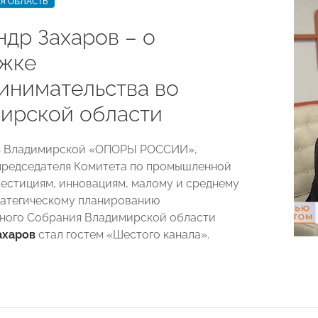
Я ОБЛАСТЬ
ндр Захаров – о
жке
инимательства во
ирской области
ь Владимирской «ОПОРЫ РОССИИ»,
председателя Комитета по промышленной
вестициям, инновациям, малому и среднему
ратегическому планированию
ного Собрания Владимирской области
ахаров
стал гостем «Шестого канала».