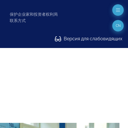
保护企业家和投资者权利局
联系方式
CN
Версия для слабовидящих