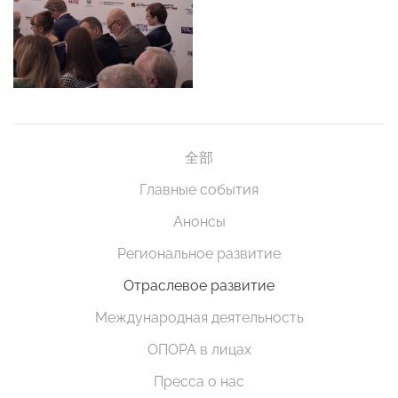
全部
Главные события
Анонсы
Региональное развитие
Отраслевое развитие
Международная деятельность
ОПОРА в лицах
Пресса о нас