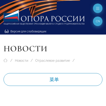
CN
Версия для слабовидящих
НОВОСТИ
Новости
Отраслевое развитие
菜单