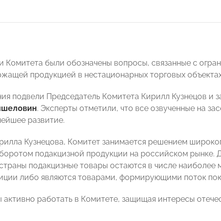
и Комитета были обозначены вопросы, связанные с огра
жащей продукцией в нестационарных торговых объектах
ния подвели Председатель Комитета Кирилл Кузнецов и 
ишеловин
. Эксперты отметили, что все озвученные на з
нейшее развитие.
рилла Кузнецова, Комитет занимается решением широког
оборотом подакцизной продукции на российском рынке. Д
страны подакцизные товары остаются в числе наиболее 
иции либо являются товарами, формирующими поток пок
 активно работать в Комитете, защищая интересы отече