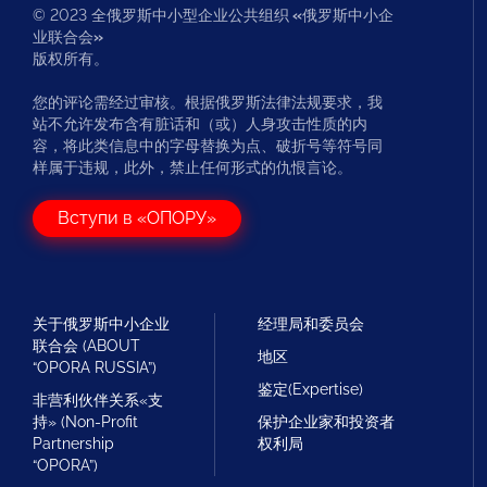
© 2023 全俄罗斯中小型企业公共组织
«
俄罗斯中小企
业联合会
»
版权所有。
您的评论需经过审核。根据俄罗斯法律法规要求，我
站不允许发布含有脏话和（或）人身攻击性质的内
容，将此类信息中的字母替换为点、破折号等符号同
样属于违规，此外，禁止任何形式的仇恨言论。
Вступи в «ОПОРУ»
关于俄罗斯中小企业
经理局和委员会
联合会 (ABOUT
地区
“OPORA RUSSIA”)
鉴定(Expertise)
非营利伙伴关系«支
持» (Non-Profit
保护企业家和投资者
Partnership
权利局
“OPORA”)