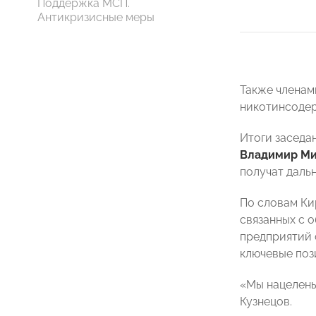
Поддержка МСП.
Антикризисные меры
Также членам
никотинсодер
Итоги заседа
Владимир М
получат даль
По словам Ки
связанных с 
предприятий 
ключевые поз
«Мы нацелены
Кузнецов.