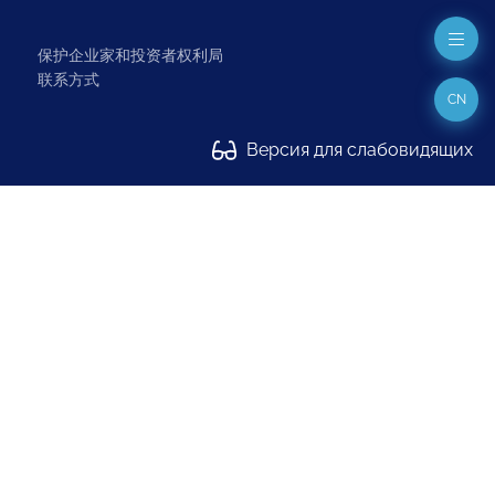
保护企业家和投资者权利局
联系方式
CN
Версия для слабовидящих