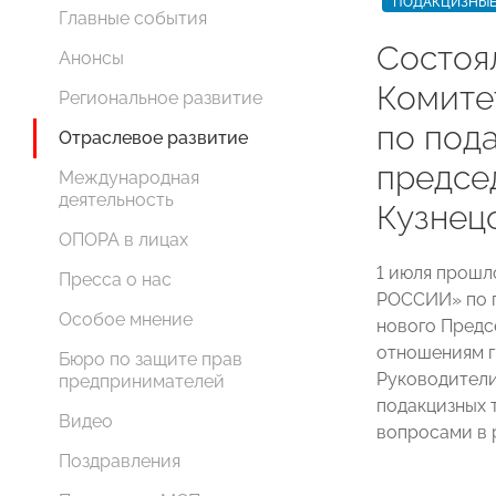
ПОДАКЦИЗНЫЕ
Главные события
Состоя
Анонсы
Комит
Региональное развитие
по под
Отраслевое развитие
предсе
Международная
деятельность
Кузнец
ОПОРА в лицах
1 июля прошл
Пресса о нас
РОССИИ» по 
Особое мнение
нового Предс
отношениям 
Бюро по защите прав
Руководители
предпринимателей
подакцизных 
Видео
вопросами в 
Поздравления