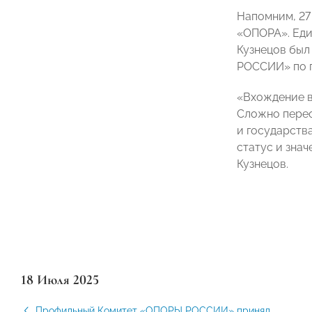
Напомним,
27
«ОПОРА». Еди
Кузнецов был
РОССИИ» по п
«Вхождение в
Сложно перео
и государств
статус и зна
Кузнецов.
18 Июля 2025
Профильный Комитет «ОПОРЫ РОССИИ» принял