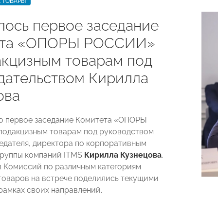
 ТОВАРЫ
лось первое заседание
ета «ОПОРЫ РОССИИ»
акцизным товарам под
дательством Кирилла
ова
о первое заседание Комитета «ОПОРЫ
подакцизным товарам под руководством
едателя, директора по корпоративным
группы компаний ITMS
Кирилла Кузнецова
.
 Комиссий по различным категориям
товаров на встрече поделились текущими
рамках своих направлений.