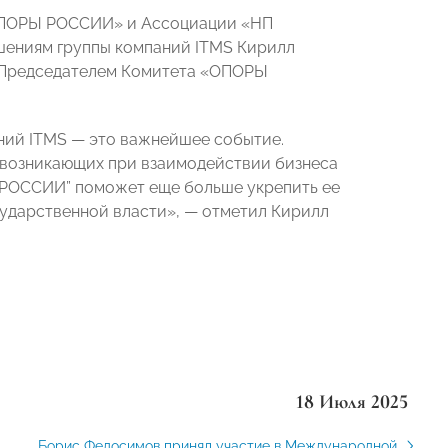
ПОРЫ РОССИИ» и Ассоциации «НП
ениям группы компаний ITMS Кирилл
н Председателем Комитета «ОПОРЫ
ний ITMS — это важнейшее событие.
 возникающих при взаимодействии бизнеса
Е РОССИИ” поможет еще больше укрепить ее
сударственной власти», — отметил Кирилл
18 Июля 2025
Борис Федосимов принял участие в Международной