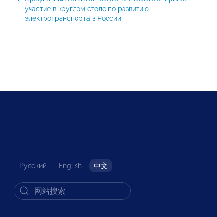
участие в круглом столе по развитию
электротранспорта в России
Русский
English
中文