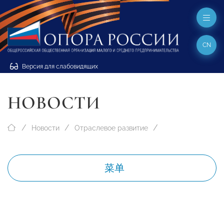
CN
Версия для слабовидящих
НОВОСТИ
Новости
Отраслевое развитие
菜单