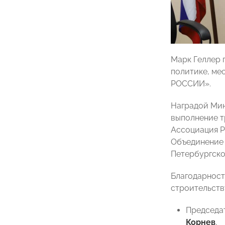
Марк Геллер 
политике, ме
РОССИИ».
Наградой Мин
выполнение т
Ассоциация Р
Объединение
Петербургск
Благодарност
строительств
Председа
Корнев
,