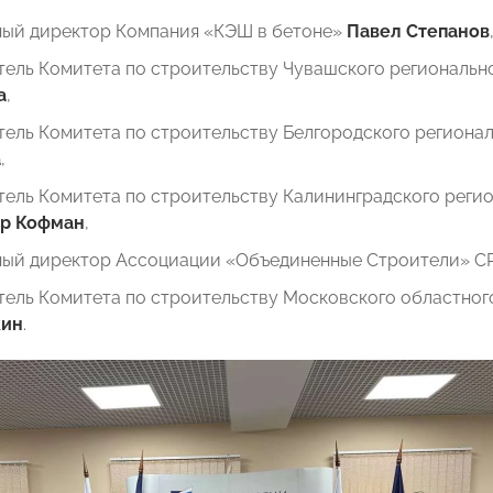
ный директор Компания «КЭШ в бетоне»
Павел Степанов
тель Комитета по строительству Чувашского регионал
а
,
тель Комитета по строительству Белгородского регион
а
,
тель Комитета по строительству Калининградского рег
р Кофман
,
ный директор Ассоциации «Объединенные Строители» С
тель Комитета по строительству Московского областн
кин
.