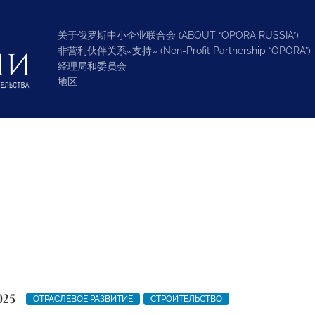
关于俄罗斯中小企业联合会 (ABOUT “OPORA RUSSIA”)
非营利伙伴关系«支持» (Non-Profit Partnership “OPORA”)
经理局和委员会
地区
025
ОТРАСЛЕВОЕ РАЗВИТИЕ
СТРОИТЕЛЬСТВО