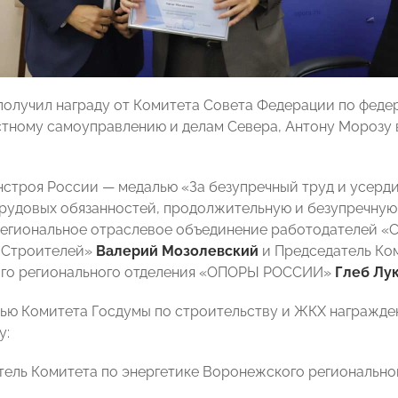
получил награду от Комитета Совета Федерации по феде
стному самоуправлению и делам Севера, Антону Морозу
строя России — медалью «За безупречный труд и усердие
рудовых обязанностей, продолжительную и безупречную
егиональное отраслевое объединение работодателей «
 Строителей»
Валерий Мозолевский
и Председатель Ком
ого регионального отделения «ОПОРЫ РОССИИ»
Глеб Лу
ью Комитета Госдумы по строительству и ЖКХ награжд
у:
тель Комитета по энергетике Воронежского региональ