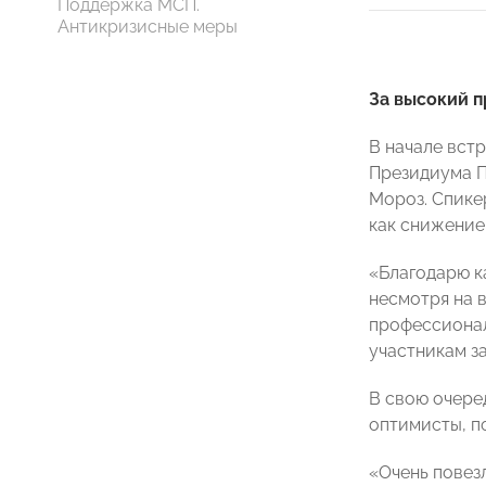
Поддержка МСП.
Антикризисные меры
За высокий 
В начале вст
Президиума 
Мороз. Спикер
как снижение
«Благодарю к
несмотря на 
профессионал
участникам з
В свою очере
оптимисты, п
«Очень повез