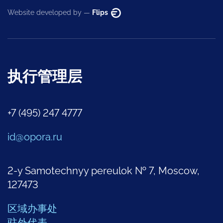
Website developed by —
Flips
执行管理层
+7 (495) 247 4777
id@opora.ru
2-y Samotechnyy pereulok № 7, Moscow,
127473
区域办事处
驻外代表