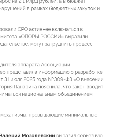
рос на 2,1 млрд рублей, а в бюджет
нарушений в рамках бюджетных закупок и
довали СРО активнее включаться в
 Комитета «ОПОРЫ РОССИИ» выразили
дательстве, могут затруднить процесс
одителя аппарата Ассоциации
кер представила информацию о разработке
т 31 июля 2025 года № 309-ФЗ «О внесении
ория Панарина пояснила, что закон вводит
иниматься национальным объединением
ь механизмы, превышающие минимальные
Валерий Мозолевский
выразил серьезную