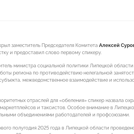
крыл заместитель Председателя Комитета
Алексей Суро
стку и предоставил слово первому спикеру.
итель министра социальной политики Липецкой област
боты региона по противодействию нелегальной занятости
субъекта, межведомственное взаимодействие и использ
иоритетных отраслей для «обеления» спикер назвала охра
 маркетплейсов и таксистов. Особое внимание в Липецк
льными объединениями работодателей и профсоюзами.
рвого полугодия 2025 года в Липецкой области проведен