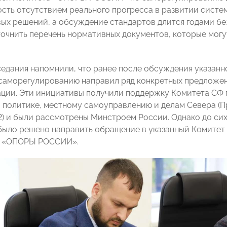
сть отсутствием реального прогресса в развитии систем
ых решений, а обсуждение стандартов длится годами без
очнить перечень нормативных документов, которые мог
седания напомнили, что ранее после обсуждения указан
аморегулированию направил ряд конкретных предложе
ции. Эти инициативы получили поддержку Комитета СФ 
 политике, местному самоуправлению и делам Севера (П
2) и были рассмотрены Минстроем России. Однако до сих
 было решено направить обращение в указанный Комитет
 «ОПОРЫ РОССИИ».