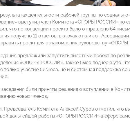
 результатах деятельности рабочей группы по социальн
ование» выступил член Комитета «ОПОРЫ РОССИИ» по 
ил, что по концепции проекта было отправлено 64 письм
ания получено 11 ответов, включая отклик от Ассоциаци
править проект для ознакомления руководству «ОПОРЫ
седания предложили запустить пилотный проект по реал
тделения «ОПОРЫ РОССИИ». Также было подчеркнуто, чт
е только участие бизнеса, но и системная поддержка со 
ние.
 заседания были приняты решения о вступлении в Ком
ванию новых членов.
и, Председатель Комитета Алексей Суров отметил, что
овой дальнейшей работы «ОПОРЫ РОССИИ» в сфере само