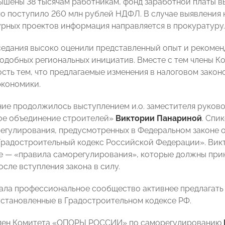
ышены 38 тысячам работникам, фонд заработной платы вы
о поступило 260 млн рублей НДФЛ. В случае выявления 
рных проектов информация направляется в прокуратуру.
седания высоко оценили представленный опыт и рекомен
одобных региональных инициатив. Вместе с тем члены
сть тем, что предлагаемые изменения в налоговом законо
экономики.
ние продолжилось выступлением и.о. заместителя руков
ое объединение строителей»
Виктории Панариной
. Спи
егулирования, предусмотренных в Федеральном законе о
Градостроительный кодекс Российской Федерации». Викт
е — «правила саморегулирования», которые должны пр
сле вступления закона в силу.
ала профессиональное сообщество активнее предлагат
установленные в Градостроительном кодексе РФ.
член Комитета «ОПОРЫ РОССИИ» по саморегулированию