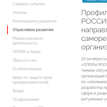
САМОРЕГУЛИР
Главные события
Профил
Анонсы
РОССИИ
Региональное развитие
направ
Отраслевое развитие
саморе
Международная
деятельность
органи
ОПОРА в лицах
22 октября с
Пресса о нас
«ОПОРЫ РОСС
Особое мнение
темами обсуж
организаций 
Бюро по защите прав
по «обелению
предпринимателей
разработка п
Видео
сфере и разв
ритуальных ус
Поздравления