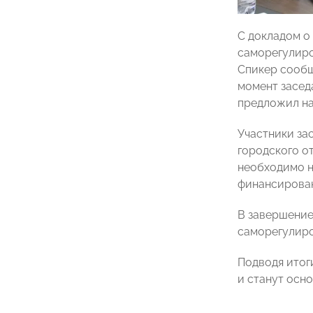
С докладом о
саморегулир
Спикер сообщ
момент засед
предложил на
Участники за
городского о
необходимо н
финансирова
В завершение
саморегулиро
Подводя итог
и станут осн