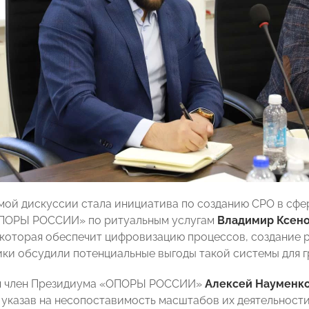
мой дискуссии стала инициатива по созданию СРО в сфер
ПОРЫ РОССИИ» по ритуальным услугам
Владимир Ксен
 которая обеспечит цифровизацию процессов, создание р
ники обсудили потенциальные выгоды такой системы для г
мя член Президиума «ОПОРЫ РОССИИ»
Алексей Науменк
 указав на несопоставимость масштабов их деятельности,