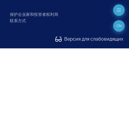
保护企业家和投资者权利局
联系方式
CN
Версия для слабовидящих