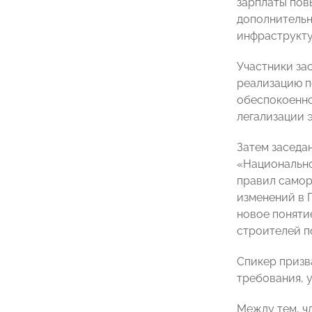
зарплаты пов
дополнительн
инфраструкту
Участники за
реализацию п
обеспокоенно
легализации 
Затем заседа
«Национальн
правил самор
изменений в 
новое поняти
строителей по
Спикер призв
требования, 
Между тем, 