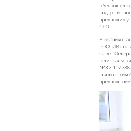
обеспокоенно
содержит нов
предложил ут
СРО.
Участники за
РОССИИ» по с
Совет Федера
региональной
№ 3.2-10/288
связи с этим
предложений