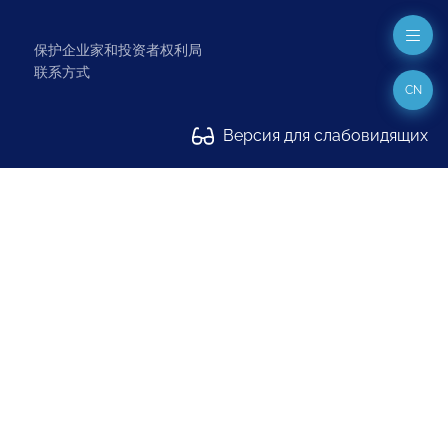
保护企业家和投资者权利局
联系方式
CN
Версия для слабовидящих