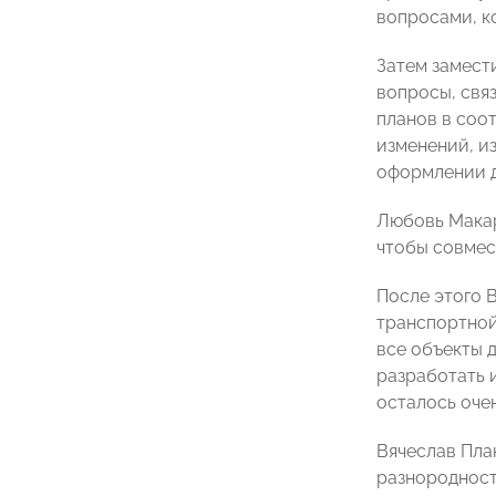
вопросами, к
Затем замест
вопросы, свя
планов в соо
изменений, и
оформлении д
Любовь Макар
чтобы совмес
После этого 
транспортной
все объекты 
разработать 
осталось оче
Вячеслав Пла
разнородност