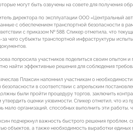
оторые могут быть озвучены на совете для получения обр
итель директора по эксплуатации ООО «Центральный ав
занные с обеспечением транспортной безопасности в ра
тветствии с приказом № 588. Спикер отметила, что теку
з-за чего субъекты транспортной инфраструктуры испыт
окументов.
ова попросила участников поделиться своим опытом и 
тно найти эффективные решения для соблюдения требов
Вячеслав Плаксин напомнил участникам о необходимости
 безопасности в соответствии с апрельским постановле
должны были пройти процедуру торгов, заключить контра
и утвердить оценки уязвимости. Спикер отметил, что из 
нь мало организаций, способных выполнить эти работы, 
ксин подчеркнул важность быстрого решения проблем, с
ью объектов, а также необходимость выработки единых 