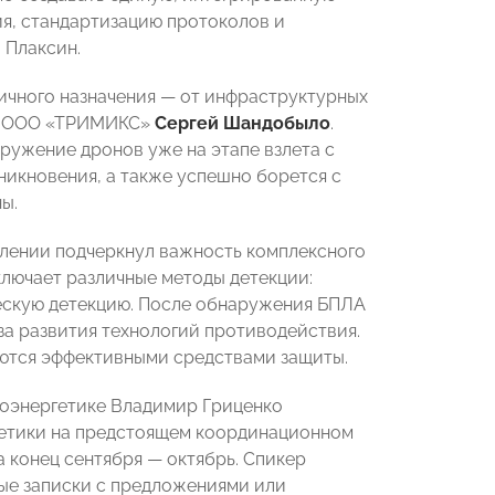
я, стандартизацию протоколов и
 Плаксин.
ичного назначения — от инфраструктурных
ль ООО «ТРИМИКС»
Сергей Шандобыло
.
ружение дронов уже на этапе взлета с
никновения, а также успешно борется с
ы.
лении подчеркнул важность комплексного
ключает различные методы детекции:
ческую детекцию. После обнаружения БПЛА
-за развития технологий противодействия.
яются эффективными средствами защиты.
оэнергетике Владимир Гриценко
гетики на предстоящем координационном
конец сентября — октябрь. Спикер
ые записки с предложениями или