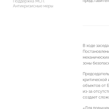
представител
Поддержка МСП.
Антикризисные меры
В ходе засед
Постановлени
механических
зоны безопас
Председатель
критической
объектов от 
из-за отсутс
создает слож
«Для повышен