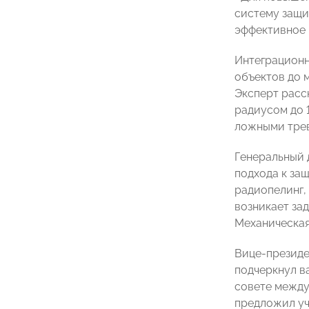
систему защи
эффективное 
Интеграционн
объектов до
Эксперт расс
радиусом до 
ложными трев
Генеральный
подхода к за
радиопелинг,
возникает за
Механическая
Вице-президе
подчеркнул в
совете между
предложил уч