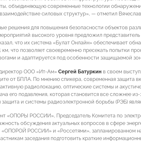
ты, объединяющую современные технологии обнаружени
взаимодействие силовых структур», — отметил Вячеслав
ые решения для повышения безопасности объектов разл
 мероприятий высокого уровня предложил представите
казал, что их система «Булат Онлайн» обеспечивает обна
1 км, что позволяет своевременно пресекать попытки про
огами и адаптируется под особенности защищаемой зон
 директор ООО «Ит-Ам»
Сергей Батуркин
в своем выступ
щите от БПЛА. По мнению спикера, современная защита в
 активную радиолокацию, оптические системы и акусти
дача его подавления, которая становится все сложнее из
 защита и системы радиоэлектронной борьбы (РЭБ) явл
нт «ОПОРЫ РОССИИ», Председатель Комитета по электр
ажность обсуждения актуальных вопросов в сфере энер
 «ОПОРОЙ РОССИИ» и «Россетями», запланированном на 
астникам заседания подготовить краткие информационн