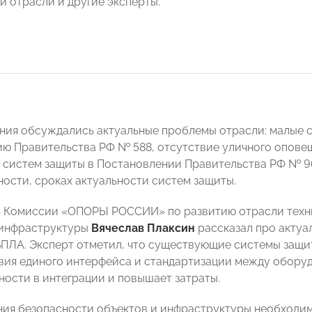
и отрасли и другие эксперты.
ания обсуждались актуальные проблемы отрасли: малые 
ю Правительства РФ № 588, отсутствие уличного оповещ
 систем защиты в Постановлении Правительства РФ № 9
ности, сроках актуальности систем защиты.
 Комиссии «ОПОРЫ РОССИИ» по развитию отрасли техни
 инфраструктуры
Вячеслав Плаксин
рассказал про актуа
БПЛА. Эксперт отметил, что существующие системы защит
твия единого интерфейса и стандартизации между обору
ности в интеграции и повышает затраты.
ия безопасности объектов и инфраструктуры необходим