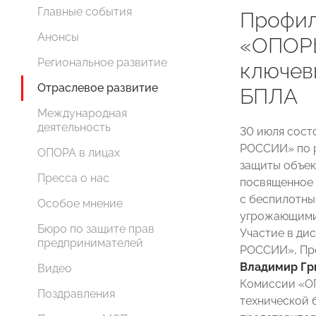
Главные события
Профил
Анонсы
«ОПОР
Региональное развитие
ключев
Отраслевое развитие
БПЛА
Международная
деятельность
30 июля сост
РОССИИ» по р
ОПОРА в лицах
защиты объек
Пресса о нас
посвященное 
с беспилотны
Особое мнение
угрожающими 
Бюро по защите прав
Участие в ди
предпринимателей
РОССИИ», Пре
Владимир Гр
Видео
Комиссии «О
Поздравления
технической 