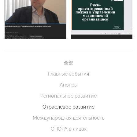
全部
Главные события
Анонсы
Региональное развитие
Отраслевое развитие
Международная деятельность
ОПОРА в лицах