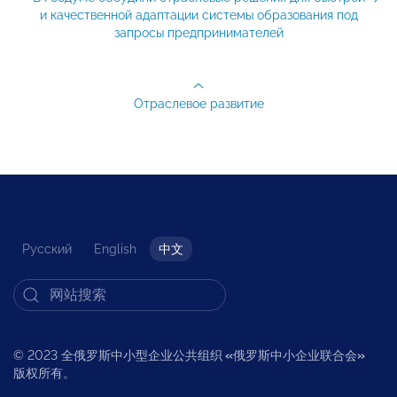
и качественной адаптации системы образования под
запросы предпринимателей
Отраслевое развитие
Русский
English
中文
© 2023 全俄罗斯中小型企业公共组织
«
俄罗斯中小企业联合会
»
版权所有。