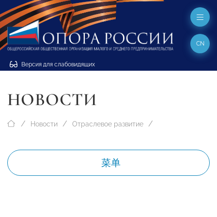
CN
Версия для слабовидящих
НОВОСТИ
Новости
Отраслевое развитие
菜单