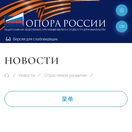
CN
Версия для слабовидящих
НОВОСТИ
Новости
Отраслевое развитие
菜单