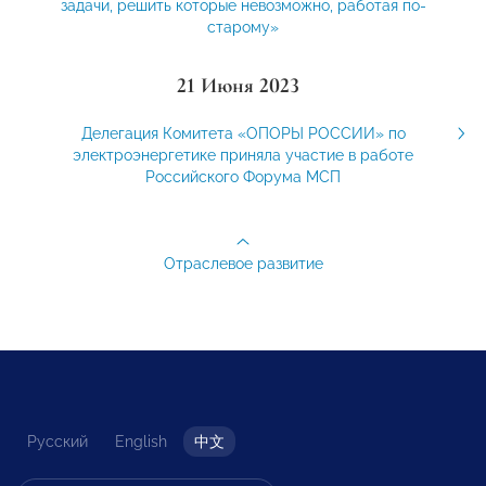
задачи, решить которые невозможно, работая по-
старому»
21 Июня 2023
Делегация Комитета «ОПОРЫ РОССИИ» по
электроэнергетике приняла участие в работе
Российского Форума МСП
Отраслевое развитие
Русский
English
中文