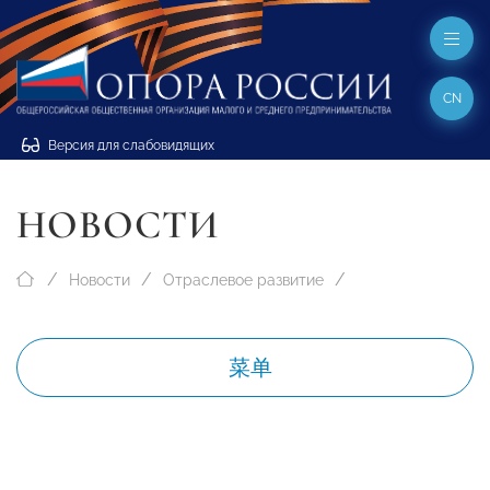
CN
Версия для слабовидящих
НОВОСТИ
Новости
Отраслевое развитие
菜单