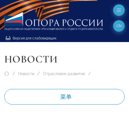
CN
Версия для слабовидящих
НОВОСТИ
Новости
Отраслевое развитие
菜单