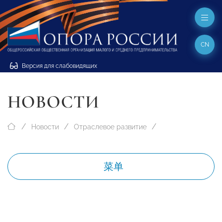
CN
Версия для слабовидящих
НОВОСТИ
Новости
Отраслевое развитие
菜单