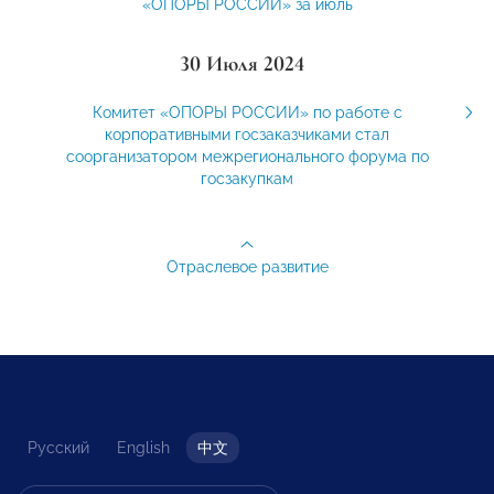
«ОПОРЫ РОССИИ» за июль
30 Июля 2024
Комитет «ОПОРЫ РОССИИ» по работе с
корпоративными госзаказчиками стал
соорганизатором межрегионального форума по
госзакупкам
Отраслевое развитие
Русский
English
中文