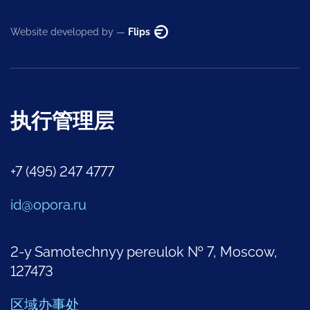
Website developed by —
Flips
执行管理层
+7 (495) 247 4777
id@opora.ru
2-y Samotechnyy pereulok № 7, Moscow,
127473
区域办事处