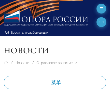
CN
Версия для слабовидящих
НОВОСТИ
Новости
Отраслевое развитие
菜单