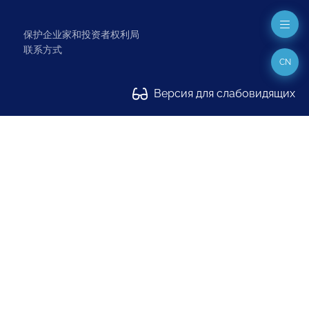
保护企业家和投资者权利局
联系方式
CN
Версия для слабовидящих