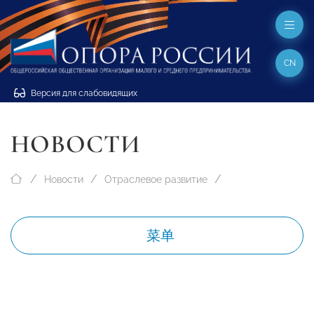
CN
Версия для слабовидящих
НОВОСТИ
Новости
Отраслевое развитие
菜单