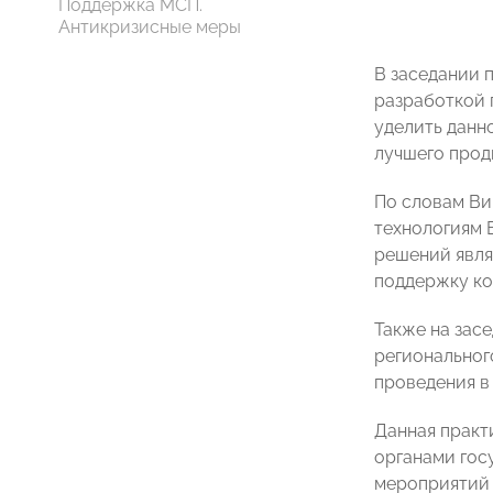
Поддержка МСП.
Антикризисные меры
В заседании 
разработкой 
уделить данн
лучшего прод
По словам В
технологиям 
решений явля
поддержку ко
Также на зас
регионально
проведения в
Данная практ
органами гос
мероприятий 