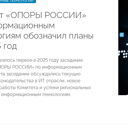
НЫЕ ТЕХНОЛОГИИ
ет «ОПОРЫ РОССИИ»
ормационным
огиям обозначил планы
 год
оялось первое в 2025 году заседание
ПОРЫ РОССИИ» по информационным
 На заседании обсуждались текущие
конодательства в ИТ отрасли, новое
работы Комитета и успехи региональных
 информационным технологиям.