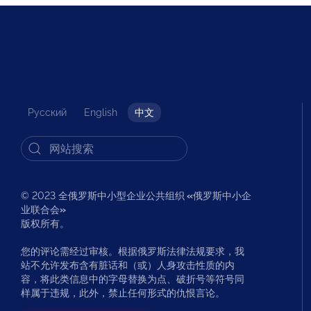
Русский
English
中文
© 2023 全俄罗斯中小型企业公共组织
«
俄罗斯中小企
业联合会
»
版权所有。
您的评论需经过审核。根据俄罗斯法律法规要求，我
站不允许发布含有脏话和（或）人身攻击性质的内
容，将此类信息中的字母替换为点、破折号等符号同
样属于违规，此外，禁止任何形式的仇恨言论。