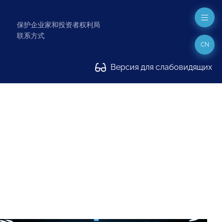
保护企业家和投资者权利局
联系方式
CN
Версия для слабовидящих