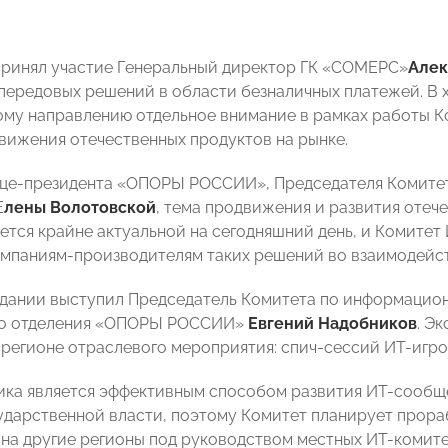
принял участие Генеральный директор ГК «СОМЕРС»
Алек
передовых решений в области безналичных платежей. В 
ому направлению отдельное внимание в рамках работы 
вижения отечественных продуктов на рынке.
ице-президента «ОПОРЫ РОССИИ», Председателя Комит
Е
лены Волотовской
, тема продвижения и развития отеч
ется крайне актуальной на сегодняшний день, и Комите
мпаниям-производителям таких решений во взаимодейст
едании выступил Председатель Комитета по информацио
го отделения «ОПОРЫ РОССИИ»
Евгений Надобников
. Э
 регионе отраслевого мероприятия: спич-сессий ИТ-игро
ика является эффективным способом развития ИТ-сообще
ударственной власти, поэтому Комитет планирует прор
на другие регионы под руководством местных ИТ-комите