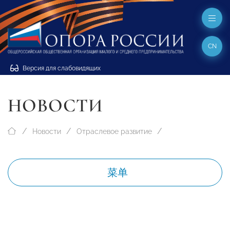
CN
Версия для слабовидящих
НОВОСТИ
Новости
Отраслевое развитие
菜单