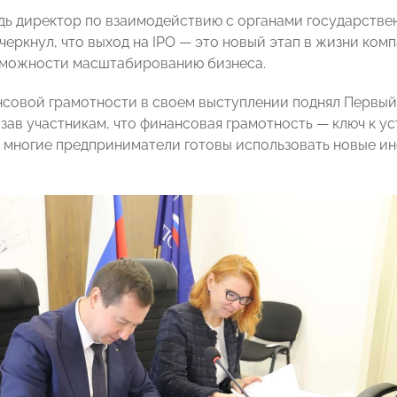
дь директор по взаимодействию с органами государств
черкнул, что выход на IPO — это новый этап в жизни ком
зможности масштабированию бизнеса.
нсовой грамотности в своем выступлении поднял Перв
азав участникам, что финансовая грамотность — ключ к 
о многие предприниматели готовы использовать новые ин