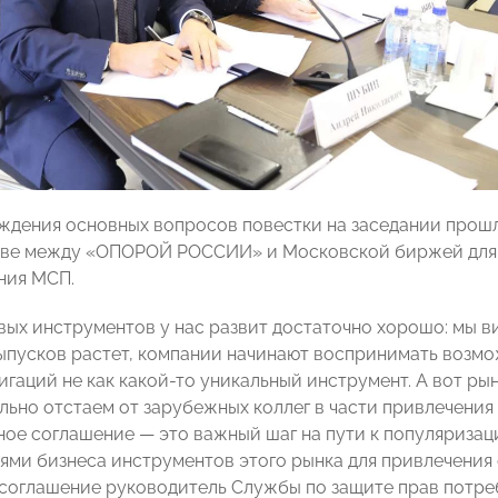
дения основных вопросов повестки на заседании прош
тве между «ОПОРОЙ РОССИИ» и Московской биржей для 
ния МСП.
вых инструментов у нас развит достаточно хорошо: мы 
ыпусков растет, компании начинают воспринимать возм
аций не как какой-то уникальный инструмент. А вот рыно
льно отстаем от зарубежных коллег в части привлечения
ное соглашение — это важный шаг на пути к популяриза
ями бизнеса инструментов этого рынка для привлечени
соглашение руководитель Службы по защите прав потре