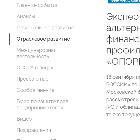
ФИНАНСОВЫЕ 
Главные события
Экспер
Анонсы
альтер
Региональное развитие
финанс
Отраслевое развитие
профил
Международная
деятельность
«ОПОР
ОПОРА в лицах
18 сентября 
Пресса о нас
РОССИИ» по 
Особое мнение
Московской б
рассмотрели 
Бюро по защите прав
IPO и облигац
предпринимателей
также текуще
Видео
Поздравления