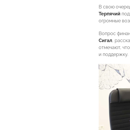
В свою очере
Терпячий
под
огромные во
Вопрос фина
Сигал
, расск
отмечают, чт
и поддержку.