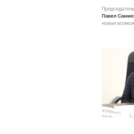
Председател
Павел Самие
новые возмож