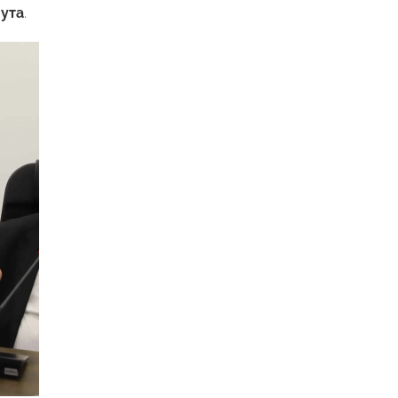
ута
.