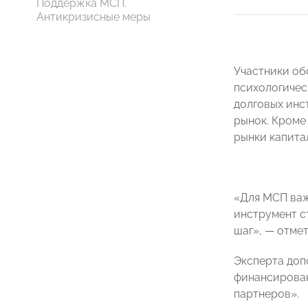
Поддержка МСП.
Антикризисные меры
Участники об
психологичес
долговых инс
рынок. Кроме
рынки капита
«Для МСП важ
инструмент с
шаг», — отме
Эксперта доп
финансирован
партнеров».