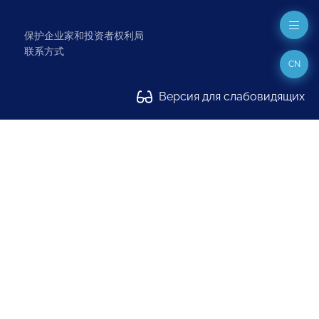
保护企业家和投资者权利局
联系方式
CN
Версия для слабовидящих