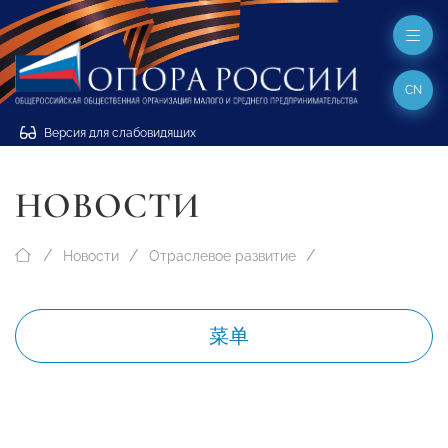
CN
Версия для слабовидящих
НОВОСТИ
Новости
Отраслевое развитие
菜单