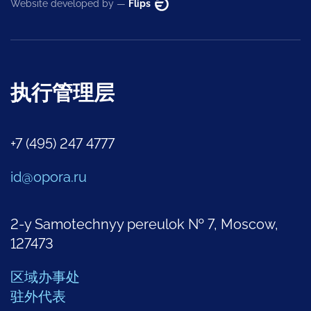
Website developed by —
Flips
执行管理层
+7 (495) 247 4777
id@opora.ru
2-y Samotechnyy pereulok № 7, Moscow,
127473
区域办事处
驻外代表