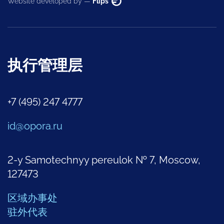
Website developed by —
Flips
执行管理层
+7 (495) 247 4777
id@opora.ru
2-y Samotechnyy pereulok № 7, Moscow,
127473
区域办事处
驻外代表