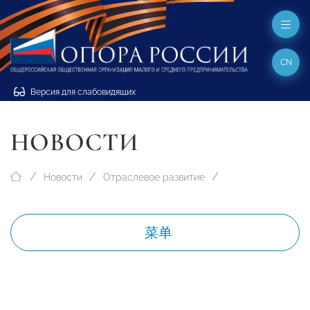
CN
Версия для слабовидящих
НОВОСТИ
Новости
Отраслевое развитие
菜单