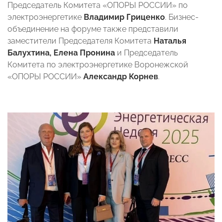
Председатель Комитета «ОПОРЫ РОССИИ» по
электроэнергетике
Владимир Гриценко
. Бизнес-
объединение на форуме также представили
заместители Председателя Комитета
Наталья
Балухтина,
Елена Пронина
и Председатель
Комитета по электроэнергетике Воронежской
«ОПОРЫ РОССИИ»
Александр Корнев
.