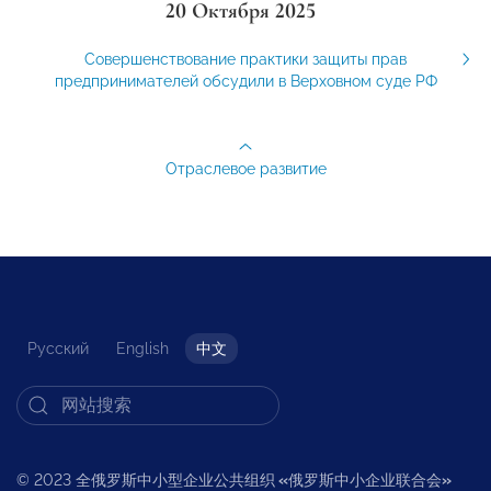
20 Октября 2025
Совершенствование практики защиты прав
предпринимателей обсудили в Верховном суде РФ
Отраслевое развитие
Русский
English
中文
© 2023 全俄罗斯中小型企业公共组织
«
俄罗斯中小企业联合会
»