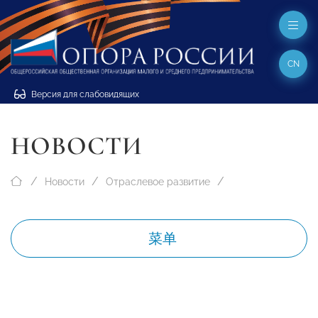
CN
Версия для слабовидящих
НОВОСТИ
Новости
Отраслевое развитие
菜单