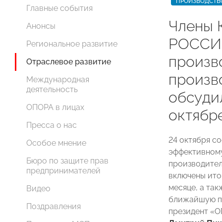
ПРОИЗВОДСТВ
Главные события
Члены 
Анонсы
РОССИИ
Региональное развитие
произв
Отраслевое развитие
произв
Международная
деятельность
обсуди
ОПОРА в лицах
октябр
Пресса о нас
24 октября с
Особое мнение
эффективном
Бюро по защите прав
производител
предпринимателей
включены ито
месяце, а та
Видео
ближайшую пе
Поздравления
президент «