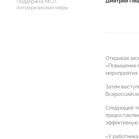
Дмитрий Пи
Поддержка МСП.
Антикризисные меры
Открывая зас
«Повышение п
мероприятия 
Затем выступ
Всероссийско
Следующей те
предоставляе
эффективную 
«У работника