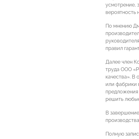
усмотрение, з
вероятность 
По мнению Дм
производител
руководителя
правил гаран
Далее член К
труда ООО 
качества». В
или фабрики 
предложения 
решить любые
В завершение
производства
Полную запис