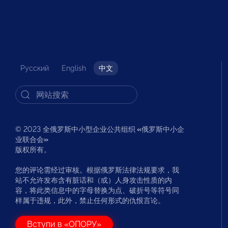
Русский
English
中文
© 2023 全俄罗斯中小型企业公共组织
«
俄罗斯中小企
业联合会
»
版权所有。
您的评论需经过审核。根据俄罗斯法律法规要求，我
站不允许发布含有脏话和（或）人身攻击性质的内
容，将此类信息中的字母替换为点、破折号等符号同
样属于违规，此外，禁止任何形式的仇恨言论。
Вступи в «ОПОРУ»