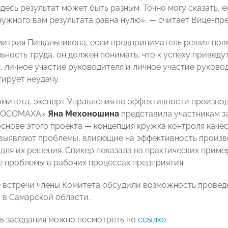
десь результат может быть разным. Точно могу сказать, 
нужного вам результата равна нулю», — считает Вице-пр
итрия Пищальникова, если предприниматель решил пов
ьность труда, он должен понимать, что к успеху привед
, личное участие руководителя и личное участие руково
тирует неудачу.
омитета, эксперт Управления по эффективности произво
«РОСОМАХА»
Яна Мехоношина
представила участникам 
 основе этого проекта — концепция кружка контроля каче
выявляют проблемы, влияющие на эффективность произво
для их решения. Спикер показала на практических приме
 проблемы в рабочих процессах предприятия.
 встречи члены Комитета обсудили возможность провед
 в Самарской области.
ь заседания можно посмотреть по
ссылке
.