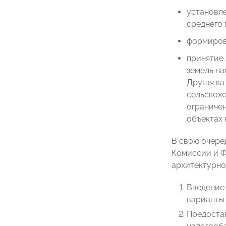
установл
среднего 
формиров
принятие 
земель на
Другая ка
сельскохо
ограничен
объектах 
В свою очере
Комиссии и Ф
архитектурно
Введение
варианты
Предостав