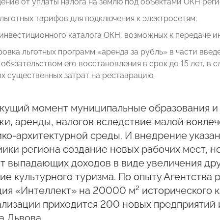
ние от уплаты налога на землю под объектами ОКН регио
льготных тарифов для подключения к электросетям;
инвестиционного каталога ОКН, возможных к передаче и
овка льготных программ «аренда за рубль» в части введ
 обязательством его восстановления в срок до 15 лет, в 
х существенных затрат на реставрацию.
екущий момент муниципальные образования и 
и, аренды, налогов вследствие малой вовлеч
ко-архитектурной среды. И внедрение указа
ики региона создание новых рабочих мест, н
т выпадающих доходов в виде увеличения дру
ие культурного туризма. По опыту Агентства
ия «Интеллект» на 20000 м² исторического к
лизации приходится 200 новых предприятий 
а Львова.