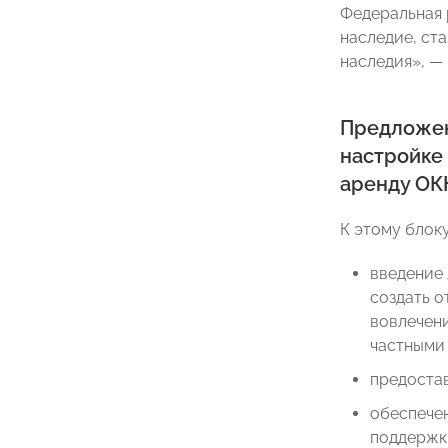
Федеральная 
наследие, ст
наследия», — 
Предложе
настройке
аренду ОК
К этому блок
введение 
создать о
вовлечени
частными 
предостав
обеспечен
поддержки