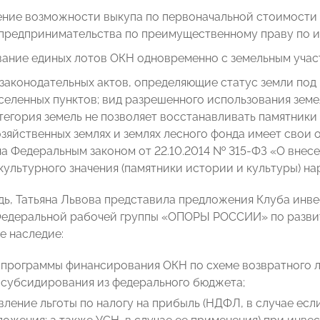
ение возможности выкупа по первоначальной стоимости
предпринимательства по преимущественному праву по ист
ание единых лотов ОКН одновременно с земельным учас
законодательных актов, определяющие статус земли под
селенных пунктов; вид разрешенного использования земель
тегория земель не позволяет восстанавливать памятники 
зяйственных землях и землях лесного фонда имеет свои 
а Федеральным законом от 22.10.2014 № 315-ФЗ «О внес
культурного значения (памятники истории и культуры) н
дь, Татьяна Львова представила предложения Клуба инв
едеральной рабочей группы «ОПОРЫ РОССИИ» по развит
е наследие:
 программы финансирования ОКН по схеме возвратного 
 субсидирования из федерального бюджета;
ление льготы по налогу на прибыль (НДФЛ, в случае есл