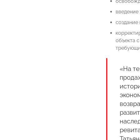
освобожде
введение 
создание 
корректир
объекта с
требующи
«На т
продаж
истори
эконом
возвра
развит
наслед
ревита
Татьян