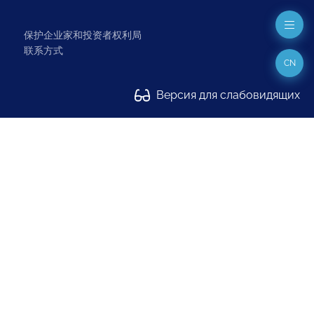
保护企业家和投资者权利局
联系方式
CN
Версия для слабовидящих