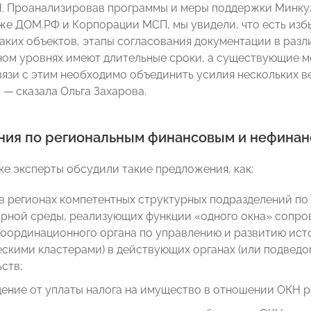
. Проанализировав программы и меры поддержки Минку
кже ДОМ.РФ и Корпорации МСП, мы увидели, что есть из
аких объектов, этапы согласования документации в разли
ном уровнях имеют длительные сроки, а существующие 
связи с этим необходимо объединить усилия нескольких 
 — сказала Ольга Захарова.
ия по региональным финансовым и нефина
ке эксперты обсудили такие предложения, как:
в регионах компетентных структурных подразделений по
урной среды, реализующих функции «одного окна» сопро
координационного органа по управлению и развитию ист
скими кластерами) в действующих органах (или подведо
ств;
ние от уплаты налога на имущество в отношении ОКН ре