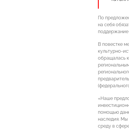
По предложен
на себя обяза
поддержание 
В повестке м
культурно-ис
обращалась к
региональным
региональног
предваритель
(федерального
«Наше предло
инвестиционн
помощью данн
наследия. Мы
среду в сфер