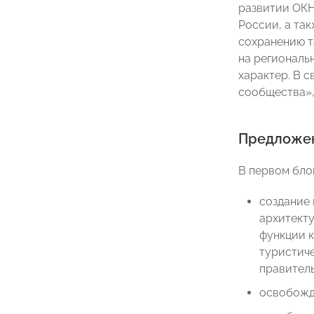
развитии ОКН
России, а та
сохранению т
на региональ
характер. В 
сообщества»,
Предложен
В первом бло
создание 
архитект
функции 
туристиче
правитель
освобожде