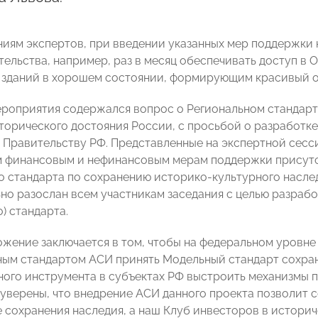
иям экспертов, при введении указанных мер поддержки 
тельства, например, раз в месяц обеспечивать доступ в
зданий в хорошем состоянии, формирующим красивый о
ероприятия содержался вопрос о Региональном стандар
торического достояния России, с просьбой о разработ
 Правительству РФ. Представленные на экспертной сес
 финансовым и нефинансовым мерам поддержки присутс
о стандарта по сохранению историко-культурного насл
но разослан всем участникам заседания с целью разрабо
) стандарта.
жение заключается в том, чтобы на федеральном уровне
ым стандартом АСИ принять Модельный стандарт сохран
ого инструмента в субъектах РФ выстроить механизмы п
 уверены, что внедрение АСИ данного проекта позволит
е сохранения наследия, а наш Клуб инвесторов в истори