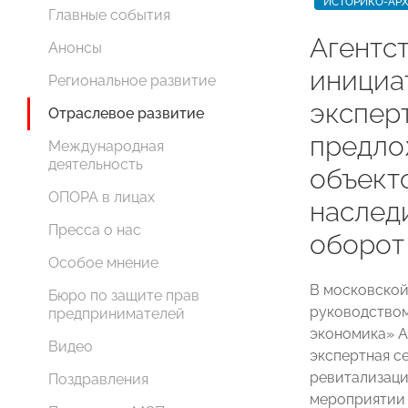
ИСТОРИКО-АРХ
Главные события
Агентс
Анонсы
инициа
Региональное развитие
экспер
Отраслевое развитие
предло
Международная
деятельность
объект
ОПОРА в лицах
наслед
Пресса о нас
оборот
Особое мнение
В московской
Бюро по защите прав
руководством
предпринимателей
экономика» 
Видео
экспертная с
ревитализаци
Поздравления
мероприятии 