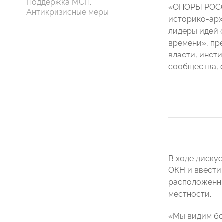
Поддержка МСП.
«ОПОРЫ РОСС
Антикризисные меры
историко-арх
лидеры идей 
времени», пр
власти, инст
сообщества, 
В ходе диску
ОКН и ввести 
расположенны
местности.
«Мы видим бо