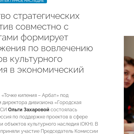
ИТЕКТУРНОЕ НАСЛЕДИЕ
тво стратегических
тив совместно с
тами формирует
жения по вовлечению
ов культурного
ия в экономический
 «Точке кипения – Арбат» под
 директора дивизиона «Городская
АСИ
Ольги Захаровой
состоялась
ессия по поддержке проектов в сфере
и объектов культурного наследия (ОКН). В
приняли участие Председатель Комиссии