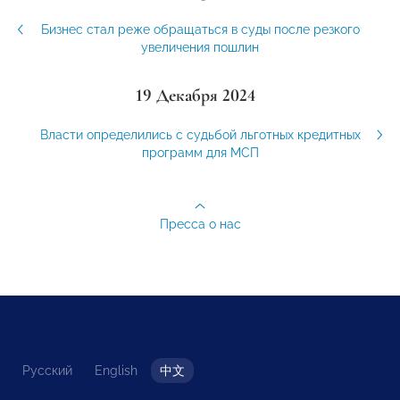
Бизнес стал реже обращаться в суды после резкого
увеличения пошлин
19 Декабря 2024
Власти определились с судьбой льготных кредитных
программ для МСП
Пресса о нас
Русский
English
中文