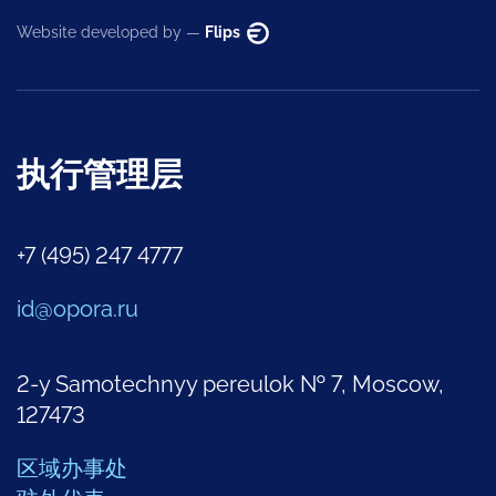
Website developed by —
Flips
执行管理层
+7 (495) 247 4777
id@opora.ru
2-y Samotechnyy pereulok № 7, Moscow,
127473
区域办事处